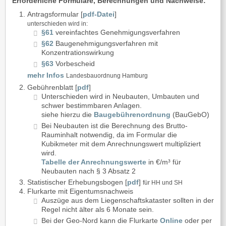
Erforderliche Formulare, Berechnungen und Nachweise:
Antragsformular [
pdf-Datei
]
unterschieden wird in:
§61
vereinfachtes Genehmigungsverfahren
§62
Baugenehmigungsverfahren mit
Konzentrationswirkung
§63
Vorbescheid
mehr Infos
Landesbauordnung Hamburg
Gebührenblatt [
pdf
]
Unterschieden wird in Neubauten, Umbauten und
schwer bestimmbaren Anlagen.
siehe hierzu die
Baugebührenordnung
(BauGebO)
Bei Neubauten ist die Berechnung des Brutto-
Rauminhalt notwendig, da im Formular die
Kubikmeter mit dem Anrechnungswert multipliziert
wird.
Tabelle der Anrechnungswerte
in €/m³ für
Neubauten nach § 3 Absatz 2
Statistischer Erhebungsbogen [
pdf
]
für HH und SH
Flurkarte mit Eigentumsnachweis
Auszüge aus dem Liegenschaftskataster sollten in der
Regel nicht älter als 6 Monate sein.
Bei der Geo-Nord kann die Flurkarte
Online
oder per