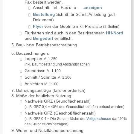
Fax bestellt werden.
Anschrift, Tel., Fax u. a.
anzeigen
Bestellung
Schritt für Schritt Anleitung (pdf-
Dokument)
Flyer
von der GeoInfo inkl. Preisliste
(2-Seiten)
Flurkarten sind auch in den Bezirksämtern
HH-Nord
und
Bergedorf
erhältlich.
Bau- bzw. Betriebsbeschreibung
Bauzeichnungen:
Lageplan
M. 1:250
inkl. Baumbestand und Abstandsflächen
Grundrisse
M. 1:100
Schnitt / Schnitte
M. 1:100
Ansichten
M. 1:100
Befreiungsanträge (falls erforderlich)
Maße der baulichen Nutzung:
Nachweis GRZ (Grundflächenzahl)
(z. B. GRZ 0,4 = 40% des Grundstücks dürfen bebaut werden)
Nachweis GFZ (Geschoßflächenzahl)
(z. B. GFZ 0,4 = Die Gesamtfläche der
Vollgeschosse
darf 40%
des Grundstücks betragen)
Wohn- und Nutzflächenberechnung